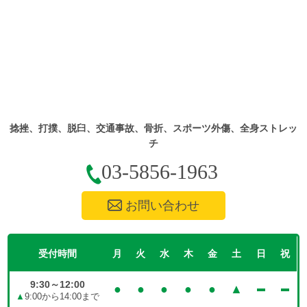
捻挫、打撲、脱臼、交通事故、骨折、スポーツ外傷、全身ストレッ
チ
03-5856-1963
お問い合わせ
受付時間
月
火
水
木
金
土
日
祝
9:30～12:00
●
●
●
●
●
▲
▲
9:00から14:00まで