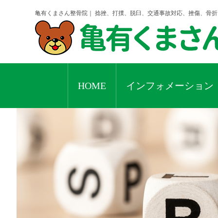
亀有くまさん整骨院｜ 捻挫、打撲、脱臼、交通事故対応、挫傷、骨
HOME
インフォメーション