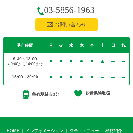
03-5856-1963
お問い合わせ
受付時間
月
火
水
木
金
土
日
祝
9:30～12:00
●
●
●
●
●
▲
▲
9:00から14:00まで
●
●
●
●
●
15:00～20:00
各種保険取扱
亀有駅徒歩3分
HOME
｜
インフォメーション
｜
料金・メニュー
｜
機材紹介
｜