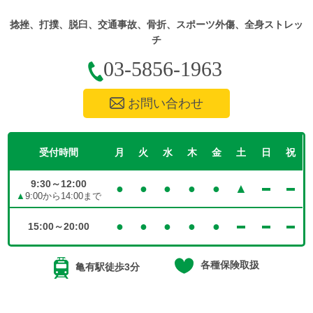
捻挫、打撲、脱臼、交通事故、骨折、スポーツ外傷、全身ストレッ
チ
03-5856-1963
お問い合わせ
受付時間
月
火
水
木
金
土
日
祝
9:30～12:00
●
●
●
●
●
▲
▲
9:00から14:00まで
●
●
●
●
●
15:00～20:00
各種保険取扱
亀有駅徒歩3分